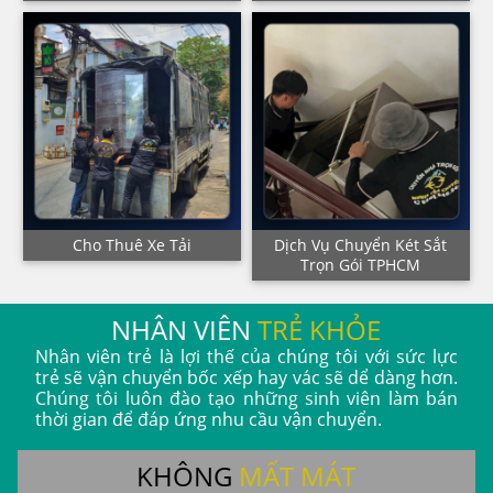
Cho Thuê Xe Tải
Dịch Vụ Chuyển Két Sắt
Trọn Gói TPHCM
NHÂN VIÊN
TRẺ KHỎE
Nhân viên trẻ là lợi thế của chúng tôi với sức lực
trẻ sẽ vận chuyển bốc xếp hay vác sẽ dể dàng hơn.
Chúng tôi luôn đào tạo những sinh viên làm bán
thời gian để đáp ứng nhu cầu vận chuyển.
KHÔNG
MẤT MÁT