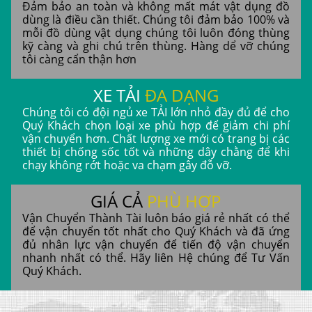
Đảm bảo an toàn và không mất mát vật dụng đồ
dùng là điều cần thiết. Chúng tôi đảm bảo 100% và
mỗi đồ dùng vật dụng chúng tôi luôn đóng thùng
kỹ càng và ghi chú trên thùng. Hàng dể vỡ chúng
tôi càng cẩn thận hơn
XE TẢI
ĐA DẠNG
Chúng tôi có đội ngủ xe TẢI lớn nhỏ đầy đủ để cho
Quý Khách chọn loại xe phù hợp để giảm chi phí
vận chuyển hơn. Chất lượng xe mới có trang bị các
thiết bị chống sốc tốt và những dây chằng để khi
chạy không rớt hoặc va chạm gây đỗ vỡ.
GIÁ CẢ
PHÙ HỢP
Vận Chuyển Thành Tài luôn báo giá rẻ nhất có thể
để vận chuyển tốt nhất cho Quý Khách và đã ứng
đủ nhân lực vận chuyển để tiến độ vận chuyển
nhanh nhất có thể. Hãy liên Hệ chúng để Tư Vấn
Quý Khách.