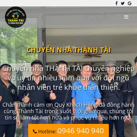
CHUYỂN NHÀ THÀNH TÀI
Chuyển nhà THÀNH TÀI chuyên nghiệp
và uy tín nhiều năm qua với đội ngũ
nhân viên trẻ khỏe thân thiện.
Chân thành cám ơn Quý Khách Hàng đã đồng hành
cùng Thành Tài trong suốt thời gian qua, chúng tôi
tin sẽ làm tốt hơn nữa và phục vụ nhiều hơn nữa.
0946 940 940
Hotline: