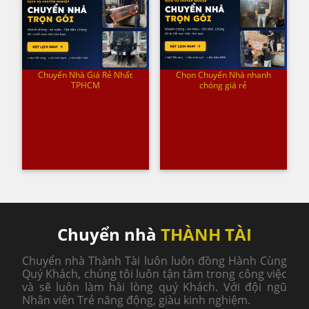
Chuyển Nhà Giá Rẻ Nhất
Chọn Chuyển Nhà nhanh
TPHCM
chóng giá rẻ
Chuyển nhà
THÀNH TÀI
Chuyển nhà Thành Tài luôn luôn đồng Hành Cùng
Quý Khách, chúng tôi luôn tận tâm trong công việc
và sẽ luôn làm hài lòng quý Khách. Với đội ngũ
Nhân viên Trẻ năng động, giàu kinh nghiệm.