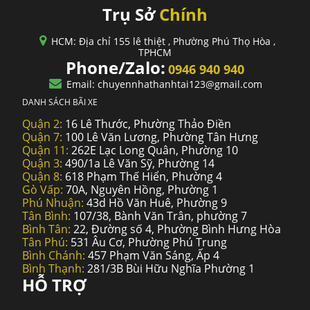
Trụ Sở
Chính
HCM: Địa chỉ 155 lê thiệt , Phường Phú Thọ Hòa ,
TPHCM
Phone/Zalo:
0946 940 940
Email: chuyennhathanhtai123@gmail.com
DANH SÁCH BÃI XE
Quận 2:
16 Lê Thước, Phường Thảo Điền
Quận 7:
100 Lê Văn Lương, Phường Tân Hưng
Quận 11:
262E Lạc Long Quân, Phường 10
Quận 3:
490/1a Lê Văn Sỹ, Phường 14
Quận 8:
618 Phạm Thế Hiển, Phường 4
Gò Vấp:
70A, Nguyên Hồng, Phường 1
Phú Nhuận:
43d Hồ Văn Huê, Phường 9
Tân Bình:
107/38, Bành Văn Trân, phường 7
Bình Tân:
22, Đường số 4, Phường Bình Hưng Hòa
Tân Phú:
531 Âu Cơ, Phường Phú Trung
Bình Chánh:
457 Phạm Văn Sáng, Ấp 4
Bình Thạnh:
281/3B Bùi Hữu Nghĩa Phường 1
HỖ TRỢ