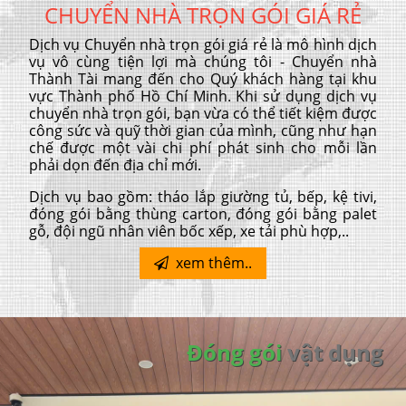
CHUYỂN NHÀ TRỌN GÓI GIÁ RẺ
Dịch vụ Chuyển nhà trọn gói giá rẻ là mô hình dịch
vụ vô cùng tiện lợi mà chúng tôi - Chuyển nhà
Thành Tài mang đến cho Quý khách hàng tại khu
vực Thành phố Hồ Chí Minh. Khi sử dụng dịch vụ
chuyển nhà trọn gói, bạn vừa có thể tiết kiệm được
công sức và quỹ thời gian của mình, cũng như hạn
chế được một vài chi phí phát sinh cho mỗi lần
phải dọn đến địa chỉ mới.
Dịch vụ bao gồm: tháo lắp giường tủ, bếp, kệ tivi,
đóng gói bằng thùng carton, đóng gói bằng palet
gỗ, đội ngũ nhân viên bốc xếp, xe tải phù hợp,..
xem thêm..
Đóng gói
vật dụng