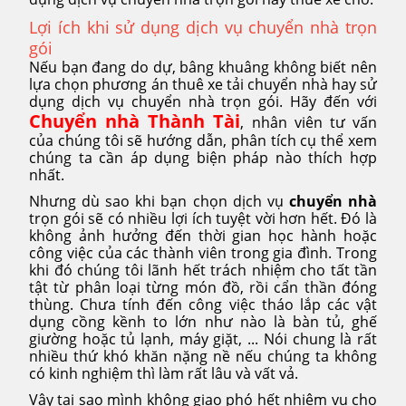
Lợi ích khi sử dụng dịch vụ chuyển nhà trọn
gói
Nếu bạn đang do dự, bâng khuâng không biết nên
lựa chọn phương án thuê xe tải chuyển nhà hay sử
dụng dịch vụ chuyển nhà trọn gói. Hãy đến với
Chuyển nhà Thành Tài
, nhân viên tư vấn
của chúng tôi sẽ hướng dẫn, phân tích cụ thể xem
chúng ta cần áp dụng biện pháp nào thích hợp
nhất.
Nhưng dù sao khi bạn chọn dịch vụ
chuyển nhà
trọn gói sẽ có nhiều lợi ích tuyệt vời hơn hết. Đó là
không ảnh hưởng đến thời gian học hành hoặc
công việc của các thành viên trong gia đình. Trong
khi đó chúng tôi lãnh hết trách nhiệm cho tất tần
tật từ phân loại từng món đồ, rồi cẩn thần đóng
thùng. Chưa tính đến công việc tháo lắp các vật
dụng cồng kềnh to lớn như nào là bàn tủ, ghế
giường hoặc tủ lạnh, máy giặt, ... Nói chung là rất
nhiều thứ khó khăn nặng nề nếu chúng ta không
có kinh nghiệm thì làm rất lâu và vất vả.
Vậy tại sao mình không giao phó hết nhiệm vụ cho