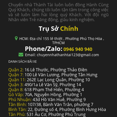
Chuyển nhà Thành Tài luôn luôn đồng Hành Cùng
Quý Khách, chúng tôi luôn tận tâm trong công việc
và sẽ luôn làm hài lòng quý Khách. Với đội ngũ
Nhân viên Trẻ năng động, giàu kinh nghiệm.
Trụ Sở
Chính
HCM: Địa chỉ 155 lê thiệt , Phường Phú Thọ Hòa ,
TPHCM
Phone/Zalo:
0946 940 940
Email: chuyennhathanhtai123@gmail.com
DANH SÁCH BÃI XE
Quận 2:
16 Lê Thước, Phường Thảo Điền
Quận 7:
100 Lê Văn Lương, Phường Tân Hưng
Quận 11:
262E Lạc Long Quân, Phường 10
Quận 3:
490/1a Lê Văn Sỹ, Phường 14
Quận 8:
618 Phạm Thế Hiển, Phường 4
Gò Vấp:
70A, Nguyên Hồng, Phường 1
Phú Nhuận:
43d Hồ Văn Huê, Phường 9
Tân Bình:
107/38, Bành Văn Trân, phường 7
Bình Tân:
22, Đường số 4, Phường Bình Hưng Hòa
Tân Phú:
531 Âu Cơ, Phường Phú Trung