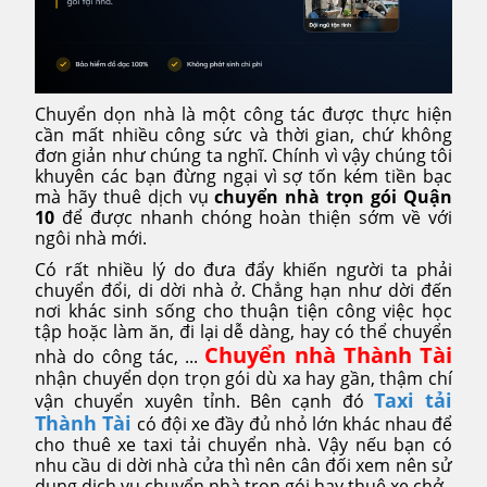
Chuyển dọn nhà là một công tác được thực hiện
cần mất nhiều công sức và thời gian, chứ không
đơn giản như chúng ta nghĩ. Chính vì vậy chúng tôi
khuyên các bạn đừng ngại vì sợ tốn kém tiền bạc
mà hãy thuê dịch vụ
chuyển nhà trọn gói Quận
10
để được nhanh chóng hoàn thiện sớm về với
ngôi nhà mới.
Có rất nhiều lý do đưa đẩy khiến người ta phải
chuyển đổi, di dời nhà ở. Chẳng hạn như dời đến
nơi khác sinh sống cho thuận tiện công việc học
tập hoặc làm ăn, đi lại dễ dàng, hay có thể chuyển
Chuyển nhà Thành Tài
nhà do công tác, ...
nhận chuyển dọn trọn gói dù xa hay gần, thậm chí
Taxi tải
vận chuyển xuyên tỉnh. Bên cạnh đó
Thành Tài
có đội xe đầy đủ nhỏ lớn khác nhau để
cho thuê xe taxi tải chuyển nhà. Vậy nếu bạn có
nhu cầu di dời nhà cửa thì nên cân đối xem nên sử
dụng dịch vụ chuyển nhà trọn gói hay thuê xe chở.