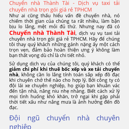
Chuyển nhà Thành Tài - Dịch vụ taxi tải
chuyển nhà trọn gói giá rẻ TPHCM
Như ai cũng thấu hiểu vấn đề chuyển nhà, nó
chiếm thời gian của chúng ta rất nhiều, làm bận
bịu lo lắng, mệt mỏi đủ thứ. Nhưng nay đã có
Chuyển nhà Thành Tài
, dịch vụ vụ taxi tải
chuyển nhà trọn gói giá rẻ TPHCM. Hãy để chúng
tôi thay quý khách những gánh nặng ấy một cách
trọn vẹn, đảm bảo hoàn thiện ưng ý không làm
bạn thất vọng dù chỉ là chi tiết nhỏ.
Sử dụng dịch vụ của chúng tôi, quý khách có thể
giảm chi phí khi thuê bốc xếp và xe tải chuyển
nhà
, không cần lo lắng tính toán sắp xếp đồ đạc
khi chuyên chở thế nào cho hợp lý. Bởi công ty có
đội lái xe chuyên nghiệp, họ giúp bạn khuân vác
đến tận nhà, nâng niu nhẹ nhàng. Biết cách xử lý
mọi tình huống khó khăn, trở ngại khi gặp phải
thời tiết xấu như nắng mưa là ảnh hưởng đến đồ
đạc.
Đội ngũ chuyển nhà chuyên
nghiệp