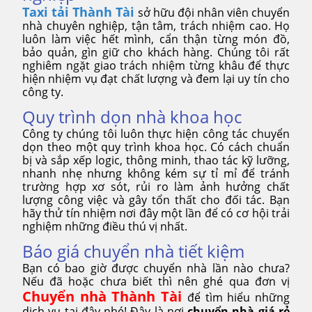
Taxi tải Thành Tài
sở hữu đội nhân viên chuyển
nhà chuyên nghiệp, tận tâm, trách nhiệm cao. Họ
luôn làm việc hết mình, cẩn thận từng món đồ,
bảo quản, gìn giữ cho khách hàng. Chúng tôi rất
nghiêm ngặt giao trách nhiệm từng khâu để thực
hiện nhiệm vụ đạt chất lượng và đem lại uy tín cho
công ty.
Quy trình dọn nhà khoa học
Công ty chúng tôi luôn thực hiện công tác chuyển
dọn theo một quy trình khoa học. Có cách chuẩn
bị và sắp xếp logic, thông minh, thao tác kỹ lưỡng,
nhanh nhẹ nhưng không kém sự tỉ mỉ để tránh
trường hợp xơ sót, rủi ro làm ảnh hưởng chất
lượng công việc và gây tổn thất cho đối tác. Bạn
hãy thử tín nhiệm nơi đây một lần để có cơ hội trải
nghiệm những điều thú vị nhất.
Báo giá chuyển nhà tiết kiệm
Bạn có bao giờ được chuyển nhà lần nào chưa?
Nếu đã hoặc chưa biết thì nên ghé qua đơn vị
Chuyển nhà Thành Tài
để tìm hiểu những
dịch vụ tại đây nhé! Đây là nơi
chuyển nhà giá rẻ