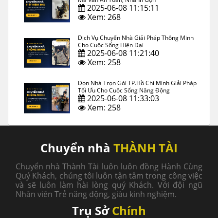
2025-06-08 11:15:11
Xem: 268
Dịch Vụ Chuyển Nhà Giải Pháp Thông Minh
Cho Cuộc Sống Hiện Đại
2025-06-08 11:21:40
Xem: 258
Dọn Nhà Trọn Gói TP.Hồ Chí Minh Giải Pháp
Tối Ưu Cho Cuộc Sống Năng Động
2025-06-08 11:33:03
Xem: 258
Chuyển nhà
THÀNH TÀI
Chuyển nhà Thành Tài luôn luôn đồng Hành Cùng
Quý Khách, chúng tôi luôn tận tâm trong công việc
và sẽ luôn làm hài lòng quý Khách. Với đội ngũ
Nhân viên Trẻ năng động, giàu kinh nghiệm.
Trụ Sở
Chính