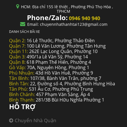
HCM: Địa chỉ 155 lê thiệt , Phường Phú Thọ Hòa ,
TPHCM
Phone/Zalo:
0946 940 940
Email: chuyennhathanhtai123@gmail.com
DANH SÁCH BÃI XE
Quận 2:
16 Lê Thước, Phường Thảo Điền
Quận 7:
100 Lê Văn Lương, Phường Tân Hưng
Quận 11:
262E Lạc Long Quân, Phường 10
Quận 3:
490/1a Lê Văn Sỹ, Phường 14
Quận 8:
618 Phạm Thế Hiển, Phường 4
Gò Vấp:
70A, Nguyên Hồng, Phường 1
Phú Nhuận:
43d Hồ Văn Huê, Phường 9
Tân Bình:
107/38, Bành Văn Trân, phường 7
Bình Tân:
22, Đường số 4, Phường Bình Hưng Hòa
Tân Phú:
531 Âu Cơ, Phường Phú Trung
Bình Chánh:
457 Phạm Văn Sáng, Ấp 4
Bình Thạnh:
281/3B Bùi Hữu Nghĩa Phường 1
HỖ TRỢ
Chuyển Nhà Quận