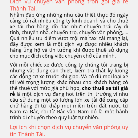
Dịch vụ chuyển văn phòng trọn gói giá rẻ
Thành Tài.
Nhằm đáp ứng những nhu cầu thiết thực đó ngày
càng có rất nhiều công ty kinh doanh và cho thuê
xe tải chở hàng, đồ đạc như: chuyển trái cây đi
tỉnh, chuyển nhà, chuyển trọ, chuyển văn phòng,....
Quá nhiều ưu điểm vượt trội mà taxi tải mang lại,
đây được xem là một dịch vụ được nhiều khách
hàng ủng hộ và tin tưởng khi được thuê sử dụng
cho mục đích công việc chuyên chở của mình.
Với mỗi chiếc xe được công ty chúng tôi trang bị
những vật dụng cần thiết, kiểm tra thật kỹ lưỡng
các động cơ xe trước khi giao. Và có đủ mọi loại xe
tải với trọng lượng khác nhau cho khách hàng có
thể thuê với mức giá phù hợp,
cho thuê xe tải giá
rẻ
là một dịch vụ đang hot trên thị trường vì nhu
cầu sử dụng một số lượng lớn xe tải để cung cấp
chở hàng đi từ khắp mọi miền trên đất nước từ
Nam ra Bắc, rồi từ Bắc vào Nam đó là một hành
trình di chuyển theo quy luật tự nhiên.
Lợi ích khi chọn dịch vụ chuyển văn phòng uy
tín Thành Tài.