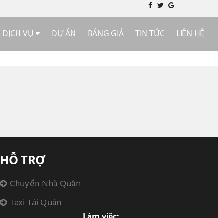
DỊCH VỤ
DỰ ÁN
BẢNG GIÁ
TIN TỨC
LIÊN HỆ
HỖ TRỢ
Chuyển Nhà Quận
Taxi Tải Quận
Làm việc: