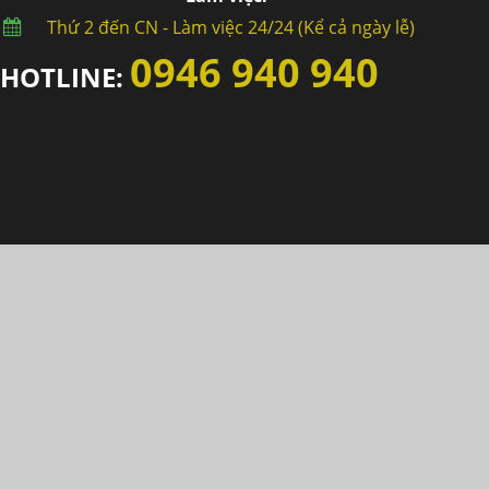
Thứ 2 đến CN - Làm việc 24/24 (Kể cả ngày lễ)
0946 940 940
HOTLINE: