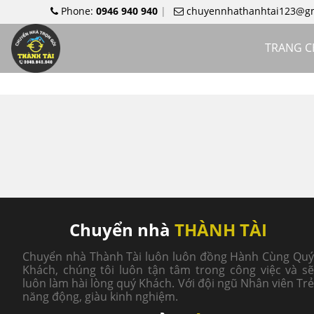
Phone:
0946 940 940
chuyennhathanhtai123@g
TRANG 
Chuyển nhà
THÀNH TÀI
Chuyển nhà Thành Tài luôn luôn đồng Hành Cùng Quý
Khách, chúng tôi luôn tận tâm trong công việc và sẽ
luôn làm hài lòng quý Khách. Với đội ngũ Nhân viên Trẻ
năng động, giàu kinh nghiệm.