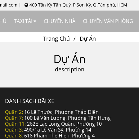
mail.com
400 Tân Kỳ Tân Quý, P.Sơn Kỳ, Q.Tân phú, HCM
CHỦ
TAXI TẢI
CHUYỂN NHÀ
CHUYỂN VĂN PHÒNG
Trang Chủ
Dự Án
Dự Án
description
DANH SÁCH BÃI XE
Quận 2:
16 Lê Thước, Phường Thảo Điền
Quận 7:
100 Lê Văn Lương, Phường Tân Hưng
Quận 11:
262E Lạc Long Quân, Phường 10
Quận 3:
490/1a Lê Văn Sỹ, Phường 14
Quận 8:
618 Phạm Thế Hiển, Phường 4