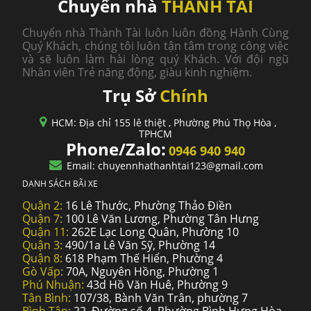
Chuyển nhà
THÀNH TÀI
Chuyển nhà Thành Tài luôn luôn đồng Hành Cùng
Quý Khách, chúng tôi luôn tận tâm trong công việc
và sẽ luôn làm hài lòng quý Khách. Với đội ngũ
Nhân viên Trẻ năng động, giàu kinh nghiệm.
Trụ Sở
Chính
HCM: Địa chỉ 155 lê thiệt , Phường Phú Thọ Hòa ,
TPHCM
Phone/Zalo:
0946 940 940
Email: chuyennhathanhtai123@gmail.com
DANH SÁCH BÃI XE
Quận 2:
16 Lê Thước, Phường Thảo Điền
Quận 7:
100 Lê Văn Lương, Phường Tân Hưng
Quận 11:
262E Lạc Long Quân, Phường 10
Quận 3:
490/1a Lê Văn Sỹ, Phường 14
Quận 8:
618 Phạm Thế Hiển, Phường 4
Gò Vấp:
70A, Nguyên Hồng, Phường 1
Phú Nhuận:
43d Hồ Văn Huê, Phường 9
Tân Bình:
107/38, Bành Văn Trân, phường 7
Bình Tân:
22, Đường số 4, Phường Bình Hưng Hòa