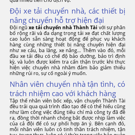
Đội xe tải chuyển nhà, các thiết bị
nâng chuyển hỗ trợ hiện đại
Đội ngũ
xe tải chuyển nhà Thành Tài
với sự phân
bố rộng rãi và đa dạng trọng tải xe đạt chất lượng
cao luôn sẵn sàng hoạt động để phục vụ khách
hàng cùng những thiết bị nâng chuyển hiện đại
như xe cẩu, ba lăng, xe nâng… Thêm vào đó, mỗi
đầu xe tải đều có chế độ bảo dưỡng, bảo trì định
kỳ, và luôn được kiểm tra cẩn thận trước khi thực
hiện việc chuyển nhà nhằm đảm bảo giảm thiểu
những rủi ro, sự cố ngoài ý muốn.
Nhân viên chuyển nhà tận tình, có
trách nhiệm cao với khách hàng
Tập thể nhân viên bốc xếp, vận chuyển Thành Tài
đều trải qua quá trình đào tạo để có thể hiểu cũng
như làm công việc đúng tiêu chí mà công ty đã đề
ra, đồng thời nhanh chóng bắt được nhịp làm việc
của cả đội để có sự phối hợp ăn ý. Bên cạnh đó,
mỗi nhân viên luôn có tinh thần trách nhiệm, tận
tụy, trung thực, luôn có ý thức trong việc bảo quản