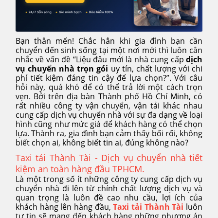
Bạn thân mến! Chắc hẳn khi gia đình bạn cần
chuyển đến sinh sống tại một nơi mới thì luôn cân
nhắc về vấn đề “Liệu đâu mới là nhà cung cấp
dịch
vụ chuyển nhà trọn gói
uy tín, chất lượng với chi
phí tiết kiệm đáng tin cậy để lựa chọn?”. Với câu
hỏi này, quá khó để có thể trả lời một cách trọn
vẹn. Bởi trên địa bàn Thành phố Hồ Chí Minh, có
rất nhiều công ty vận chuyển, vận tải khác nhau
cung cấp dịch vụ chuyển nhà với sự đa dạng về loại
hình cũng như mức giá để khách hàng có thể chọn
lựa. Thành ra, gia đình bạn cảm thấy bối rối, không
biết chọn ai, không biết tin ai, đúng không nào?
Taxi tải Thành Tài - Dịch vụ chuyển nhà tiết
kiệm an toàn hàng đầu TPHCM.
Là một trong số ít những công ty cung cấp dịch vụ
chuyển nhà đi lên từ chính chất lượng dịch vụ và
quan trọng là luôn đề cao nhu cầu, lợi ích của
khách hàng lên hàng đầu,
Taxi tải Thành Tài
luôn
tự tin sẽ mang đến khách hàng những phương án