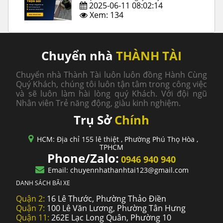
2025-06-11 08:02:14
Xem: 134
Chuyển nhà
THÀNH TÀI
Chuyển nhà Thành Tài luôn luôn đồng Hành Cùng
Quý Khách, chúng tôi luôn tận tâm trong công việc
và sẽ luôn làm hài lòng quý Khách. Với đội ngũ
Nhân viên Trẻ năng động, giàu kinh nghiệm.
Trụ Sở
Chính
HCM: Địa chỉ 155 lê thiệt , Phường Phú Thọ Hòa ,
TPHCM
Phone/Zalo:
0946 940 940
Email: chuyennhathanhtai123@gmail.com
DANH SÁCH BÃI XE
Quận 2:
16 Lê Thước, Phường Thảo Điền
Quận 7:
100 Lê Văn Lương, Phường Tân Hưng
Quận 11:
262E Lạc Long Quân, Phường 10