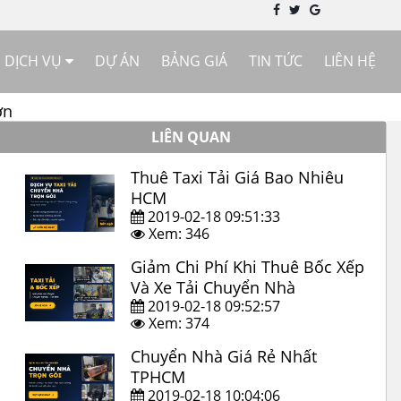
DỊCH VỤ
DỰ ÁN
BẢNG GIÁ
TIN TỨC
LIÊN HỆ
ớn
LIÊN QUAN
Thuê Taxi Tải Giá Bao Nhiêu
HCM
2019-02-18 09:51:33
Xem: 346
Giảm Chi Phí Khi Thuê Bốc Xếp
Và Xe Tải Chuyển Nhà
2019-02-18 09:52:57
Xem: 374
Chuyển Nhà Giá Rẻ Nhất
TPHCM
2019-02-18 10:04:06