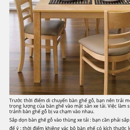
Trước thời điểm di chuyển bàn ghế gỗ, bạn nên trải
trọng lượng của bàn ghế vào mặt sàn xe tải. Việc làm 
tránh bàn ghế gỗ bị va chạm vào nhau.
Sắp dọn bàn ghế gỗ vào thùng xe tải : bạn cần phải sắp 
để ý : thời điểm khiêng vác bộ bàn ghế có kích thước