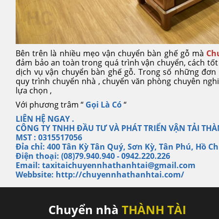
Bên trên là nhiều mẹo vận chuyển bàn ghế gỗ mà
Ch
đảm bảo an toàn trong quá trình vận chuyển, cách tốt
dịch vụ vận chuyển bàn ghế gỗ. Trong số những đơn
quy trình chuyển nhà , chuyển văn phòng chuyên ngh
lựa chọn ,
Với phương trâm “
Gọi Là Có
“
LIÊN HỆ NGAY .
CÔNG TY TNHH ĐẦU TƯ VÀ PHÁT TRIỂN VẬN TẢI THÀ
MST :
0315517056
Đỉa chỉ: 400 Tân Kỳ Tân Quý, Sơn Kỳ, Tân Phú, Hồ C
Điện thoại: (08)79.940.940 - 0942.220.226
Email:
taxitaichuyennhathanhtai@gmail.com
Webbsite:
http://chuyennhathanhtai.com/
Chuyển nhà
THÀNH TÀI