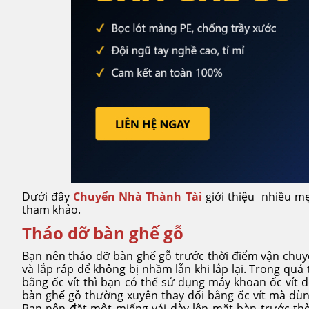
Dưới đây
Chuyển Nhà Thành Tài
giới thiệu nhiều m
tham khảo.
Tháo dỡ bàn ghế gỗ
Bạn nên tháo dỡ bàn ghế gỗ trước thời điểm vận chuyể
và lắp ráp để không bị nhầm lẫn khi lắp lại. Trong qu
bằng ốc vít thì bạn có thể sử dụng máy khoan ốc vít 
bàn ghế gỗ thường xuyên thay đổi bằng ốc vít mà dùn
Bạn nên đặt một miếng vải dày lên mặt bàn trước th