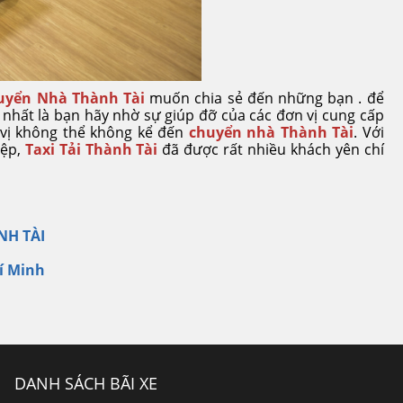
uyển Nhà Thành Tài
muốn chia sẻ đến những bạn . để
 nhất là bạn hãy nhờ sự giúp đỡ của các đơn vị cung cấp
 vị không thể không kể đến
chuyển nhà Thành Tài
. Với
iệp,
Taxi Tải Thành Tài
đã được rất nhiều khách yên chí
NH TÀI
hí Minh
DANH SÁCH BÃI XE