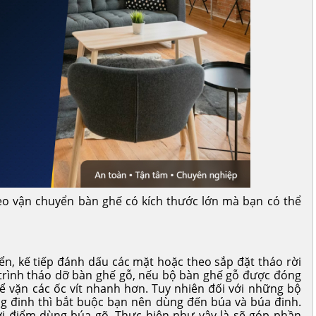
ẹo vận chuyển bàn ghế có kích thước lớn mà bạn có thể
n, kế tiếp đánh dấu các mặt hoặc theo sắp đặt tháo rời
á trình tháo dỡ bàn ghế gỗ, nếu bộ bàn ghế gỗ được đóng
để vặn các ốc vít nhanh hơn. Tuy nhiên đối với những bộ
g đinh thì bắt buộc bạn nên dùng đến búa và búa đinh.
ời điểm dùng búa gõ. Thực hiện như vậy là sẽ góp phần