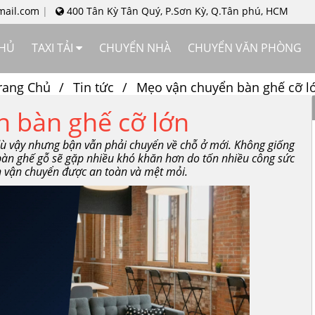
mail.com
400 Tân Kỳ Tân Quý, P.Sơn Kỳ, Q.Tân phú, HCM
CHỦ
TAXI TẢI
CHUYỂN NHÀ
CHUYỂN VĂN PHÒNG
rang Chủ
Tin tức
Mẹo vận chuyển bàn ghế cỡ l
 bàn ghế cỡ lớn
 dù vậy nhưng bận vẫn phải chuyển về chỗ ở mới. Không giống
bàn ghế gỗ sẽ gặp nhiều khó khăn hơn do tốn nhiều công sức
h vận chuyển được an toàn và mệt mỏi.