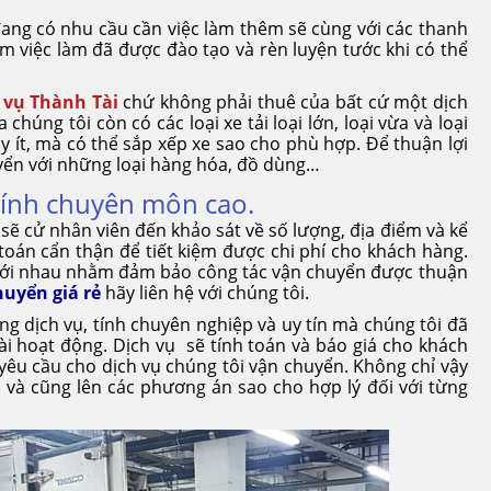
đang có nhu cầu cần việc làm thêm sẽ cùng với các thanh
m việc làm đã được đào tạo và rèn luyện tước khi có thể
 vụ Thành Tài
chứ không phải thuê của bất cứ một dịch
húng tôi còn có các loại xe tải loại lớn, loại vừa và loại
 ít, mà có thể sắp xếp xe sao cho phù hợp. Để thuận lợi
uyển với những loại hàng hóa, đồ dùng…
tính chuyên môn cao.
sẽ cử nhân viên đến khảo sát về số lượng, địa điểm và kể
 toán cẩn thận để tiết kiệm được chi phí cho khách hàng.
t với nhau nhằm đảm bảo công tác vận chuyển được thuận
huyển giá rẻ
hãy liên hệ với chúng tôi.
g dịch vụ, tính chuyên nghiệp và uy tín mà chúng tôi đã
ài hoạt động. Dịch vụ sẽ tính toán và báo giá cho khách
 yêu cầu cho dịch vụ chúng tôi vận chuyển. Không chỉ vậy
, và cũng lên các phương án sao cho hợp lý đối với từng