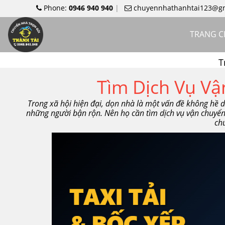
Phone:
0946 940 940
chuyennhathanhtai123@g
TRANG 
T
Tìm Dịch Vụ Vậ
Trong xã hội hiện đại, dọn nhà là một vấn đề không hề dễ
những người bận rộn. Nên họ cần tìm dịch vụ vận chuyển g
ch