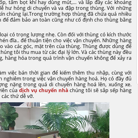
ốp, tấm bọt khí hay dùng mút,… và lấp đầy các khoảng
dễ hư hỏng di chuyển và va đập trong thùng. Với những
ín chúng lại.
Trong trường hợp thùng đã chứa quá nhiều
h để đảm bảo an toàn cũng như cố định cho thùng bằng
loại có trọng lượng nhẹ. Còn đối với thùng có kích thước
hén đĩa.. để thuận tiện cho việc vận chuyển. Những hàng
ho vào các góc, mặt trên của thùng. Thùng được dùng để
húng tôi thu mua từ các đại lý lớn. Và các thùng này đều
, hàng hóa trong quá trình vận chuyển không để xảy ra
àm việc bán thời gian để kiếm thêm thu nhập, cùng với
h nghiêm trong việc vận chuyển hàng hoá. Họ có đầy đủ
ượng nặng trong quá di chuyển hàng hoá lên, xuống xe.
viên của
dịch vụ chuyển nhà
chúng tôi sẽ sắp sếp hàng
 các thứ dễ vỡ.