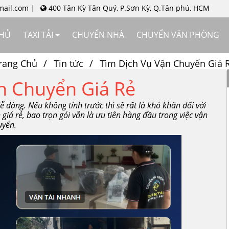
mail.com
400 Tân Kỳ Tân Quý, P.Sơn Kỳ, Q.Tân phú, HCM
CHỦ
TAXI TẢI
CHUYỂN NHÀ
CHUYỂN VĂN PHÒNG
rang Chủ
Tin tức
Tìm Dịch Vụ Vận Chuyển Giá 
n Chuyển Giá Rẻ
 dàng. Nếu không tính trước thì sẽ rất là khó khăn đối với
iá rẻ, bao trọn gói vẫn là ưu tiên hàng đầu trong việc vận
uyển.