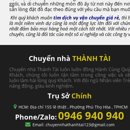
ggói, và di chuyển những món đồ ấy từ nơi này đến nơ
sẵn lòng đặt đồ đạc theo đúng với yêu cầu mà bạn muố
Khi quý khách muôn
tìm dịch vụ vận chuyển giá rẻ
,
thì 
là một niềm vinh dự cũng là một động lực lớn đối với chúng 
nhất đảm bảo mọi hàng hoá một cách tốt nhất. Với nhiều n
chuyển, cũng là đối tác của một số xí nghiệp và các công ty
Chuyển nhà
THÀNH TÀI
Chuyển nhà Thành Tài luôn luôn đồng Hành Cùng Quý
Khách, chúng tôi luôn tận tâm trong công việc và sẽ
luôn làm hài lòng quý Khách. Với đội ngũ Nhân viên Trẻ
năng động, giàu kinh nghiệm.
Trụ Sở
Chính
HCM: Địa chỉ 155 lê thiệt , Phường Phú Thọ Hòa , TPHCM
0946 940 940
Phone/Zalo:
Email: chuyennhathanhtai123@gmail.com