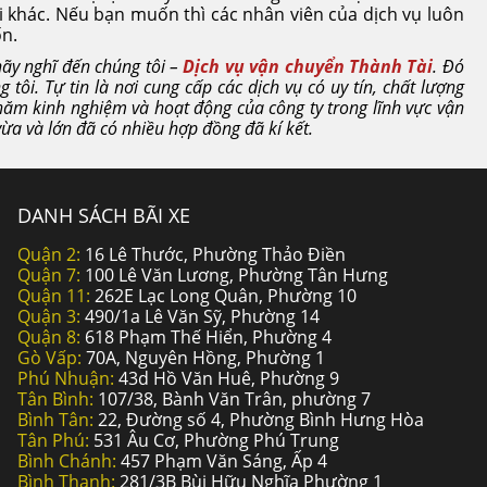
i khác. Nếu bạn muốn thì các nhân viên của dịch vụ luôn
n.
hãy nghĩ đến chúng tôi –
Dịch vụ vận chuyển Thành Tài
. Đó
tôi. Tự tin là nơi cung cấp các dịch vụ có uy tín, chất lượng
ăm kinh nghiệm và hoạt động của công ty trong lĩnh vực vận
 vừa và lớn đã có nhiều hợp đồng đã kí kết.
DANH SÁCH BÃI XE
Quận 2:
16 Lê Thước, Phường Thảo Điền
Quận 7:
100 Lê Văn Lương, Phường Tân Hưng
Quận 11:
262E Lạc Long Quân, Phường 10
Quận 3:
490/1a Lê Văn Sỹ, Phường 14
Quận 8:
618 Phạm Thế Hiển, Phường 4
Gò Vấp:
70A, Nguyên Hồng, Phường 1
Phú Nhuận:
43d Hồ Văn Huê, Phường 9
Tân Bình:
107/38, Bành Văn Trân, phường 7
Bình Tân:
22, Đường số 4, Phường Bình Hưng Hòa
Tân Phú:
531 Âu Cơ, Phường Phú Trung
Bình Chánh:
457 Phạm Văn Sáng, Ấp 4
Bình Thạnh:
281/3B Bùi Hữu Nghĩa Phường 1