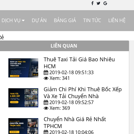
DỊCH VỤ
DỰ ÁN
BẢNG GIÁ
TIN TỨC
LIÊN HỆ
Rẻ
LIÊN QUAN
Thuê Taxi Tải Giá Bao Nhiêu
HCM
2019-02-18 09:51:33
Xem: 341
Giảm Chi Phí Khi Thuê Bốc Xếp
Và Xe Tải Chuyển Nhà
2019-02-18 09:52:57
Xem: 369
Chuyển Nhà Giá Rẻ Nhất
TPHCM
2019-02-18 10:04:06