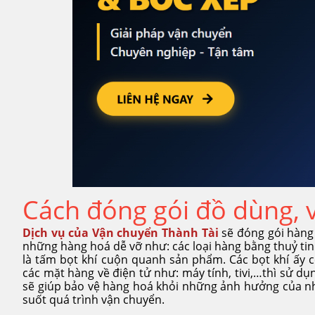
Cách đóng gói đồ dùng, 
Dịch vụ của Vận chuyển Thành Tài
sẽ đóng gói hàng 
những hàng hoá dễ vỡ như: các loại hàng bằng thuỷ tinh
là tấm bọt khí cuộn quanh sản phẩm. Các bọt khí ấy 
các mặt hàng về điện tử như: máy tính, tivi,…thì sử 
sẽ giúp bảo vệ hàng hoá khỏi những ảnh hưởng của nh
suốt quá trình vận chuyển.