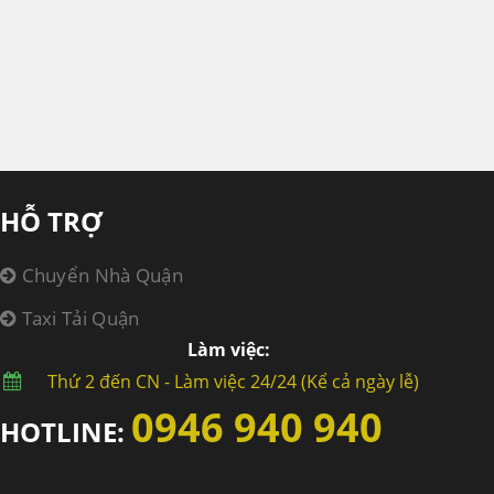
HỖ TRỢ
Chuyển Nhà Quận
Taxi Tải Quận
Làm việc:
Thứ 2 đến CN - Làm việc 24/24 (Kể cả ngày lễ)
0946 940 940
HOTLINE: