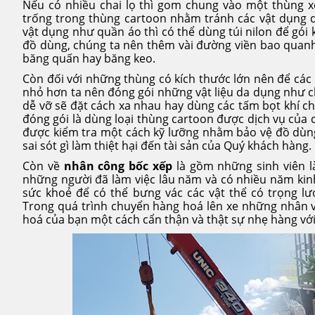
Nếu có nhiều chai lọ thì gom chung vào một thùng x
trống trong thùng cartoon nhằm tránh các vật dụng 
vật dụng như quần áo thì có thể dùng túi nilon để gói k
đồ dùng, chúng ta nên thêm vài đường viền bao quan
băng quấn hay băng keo.
Còn đối với những thùng có kích thước lớn nên để các 
nhỏ hơn ta nên đóng gói những vật liệu da dụng như c
dễ vỡ sẽ đặt cách xa nhau hay dùng các tấm bọt khí c
đóng gói là dùng loại thùng cartoon được dịch vụ của c
được kiểm tra một cách kỹ lưỡng nhằm bảo vệ đồ dùng
sai sót gì làm thiệt hại đến tài sản của Quý khách hàng.
Còn về
nhân công bốc xếp
là gồm những sinh viên l
những người đã làm việc lâu năm và có nhiều năm kin
sức khoẻ để có thể bưng vác các vật thể có trọng l
Trong quá trình chuyển hàng hoá lên xe những nhân 
hoá của bạn một cách cẩn thận và thật sự nhẹ hàng với