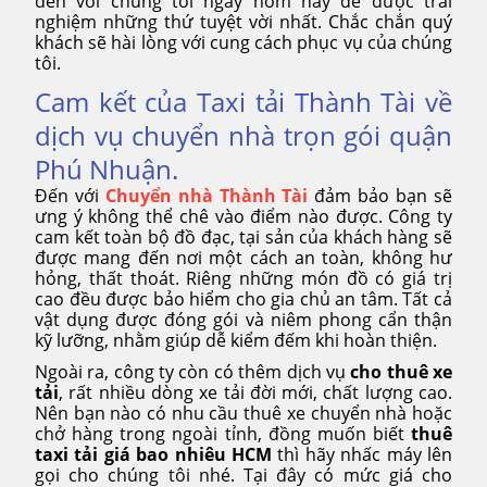
đến với chúng tôi ngay hôm nay để được trải
nghiệm những thứ tuyệt vời nhất. Chắc chắn quý
khách sẽ hài lòng với cung cách phục vụ của chúng
tôi.
Cam kết của Taxi tải Thành Tài về
dịch vụ chuyển nhà trọn gói quận
Phú Nhuận.
Đến với
Chuyển nhà Thành Tài
đảm bảo bạn sẽ
ưng ý không thể chê vào điểm nào được. Công ty
cam kết toàn bộ đồ đạc, tại sản của khách hàng sẽ
được mang đến nơi một cách an toàn, không hư
hỏng, thất thoát. Riêng những món đồ có giá trị
cao đều được bảo hiểm cho gia chủ an tâm. Tất cả
vật dụng được đóng gói và niêm phong cẩn thận
kỹ lưỡng, nhằm giúp dễ kiểm đếm khi hoàn thiện.
Ngoài ra, công ty còn có thêm dịch vụ
cho thuê xe
tải
, rất nhiều dòng xe tải đời mới, chất lượng cao.
Nên bạn nào có nhu cầu thuê xe chuyển nhà hoặc
chở hàng trong ngoài tỉnh, đồng muốn biết
thuê
taxi tải giá bao nhiêu HCM
thì hãy nhấc máy lên
gọi cho chúng tôi nhé. Tại đây có mức giá cho