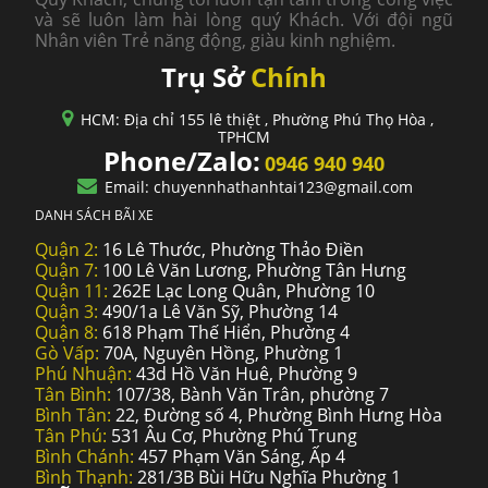
và sẽ luôn làm hài lòng quý Khách. Với đội ngũ
Nhân viên Trẻ năng động, giàu kinh nghiệm.
Trụ Sở
Chính
HCM: Địa chỉ 155 lê thiệt , Phường Phú Thọ Hòa ,
TPHCM
Phone/Zalo:
0946 940 940
Email: chuyennhathanhtai123@gmail.com
DANH SÁCH BÃI XE
Quận 2:
16 Lê Thước, Phường Thảo Điền
Quận 7:
100 Lê Văn Lương, Phường Tân Hưng
Quận 11:
262E Lạc Long Quân, Phường 10
Quận 3:
490/1a Lê Văn Sỹ, Phường 14
Quận 8:
618 Phạm Thế Hiển, Phường 4
Gò Vấp:
70A, Nguyên Hồng, Phường 1
Phú Nhuận:
43d Hồ Văn Huê, Phường 9
Tân Bình:
107/38, Bành Văn Trân, phường 7
Bình Tân:
22, Đường số 4, Phường Bình Hưng Hòa
Tân Phú:
531 Âu Cơ, Phường Phú Trung
Bình Chánh:
457 Phạm Văn Sáng, Ấp 4
Bình Thạnh:
281/3B Bùi Hữu Nghĩa Phường 1