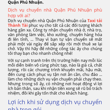
Quận Phú Nhuận.
Dịch vụ chuyển nhà Quận Phú Nhuận phù
hợp với ai?
Dịch vụ chuyển nhà Quận Phú Nhuận của
Taxi tải
Thành Tài
phục vụ cho tất cả các đối tượng khách
hàng gần xa. Công ty nhận chuyển nhà ở, nhà trọ,
văn phòng làm việc, kho xưởng, chuyển hàng hóa
đi lên tỉnh, ... Thay vì bạn tự vận chuyển sẽ mất
phải một vài ngày để sắp xếp rồi mới thuê xe lại
chở. Vậy thì hãy để những công tác ấy cho chúng
tôi thay bạn cho nhanh chóng nhé!
Với sự cạnh tranh trên thị trường hiện nay mỗi lúc
mỗi diễn biến vô cùng phức tạp, nào là giá cả, chất
lượng, rồi các chương trình khuyến mãi, hậu mãi,
đến cung cách phục vụ tận nơi ân cần, chu đáo ...
làm cho những dịch vụ vận chuyển phải chạy theo.
Nhưng trong số ấy, có những nơi hoạt động vì lợi
ích bản thân, sau khi nhận tiền xong sẽ rũ bỏ trách
nhiệm, đôi khi gây tổn thất cho khách hàng.
Lợi ích khi sử dụng dịch vụ chuyển
nhà trọn gói.